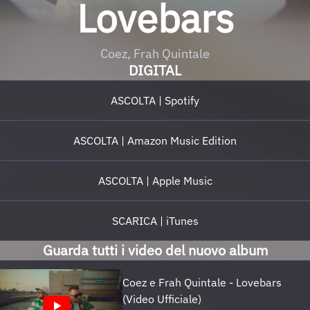
Lovebars
Coez, Frah Quintale
DIGITAL
ASCOLTA | Spotify
ASCOLTA | Amazon Music Edition
ASCOLTA | Apple Music
SCARICA | iTunes
Guarda tutti i video del nuovo album
Coez e Frah Quintale - Lovebars
(Video Ufficiale)